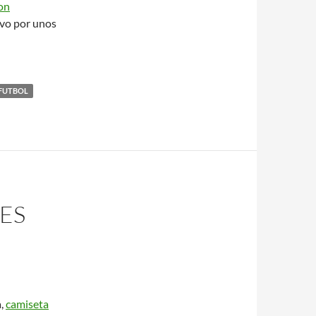
on
vo por unos
 FUTBOL
ES
a,
camiseta