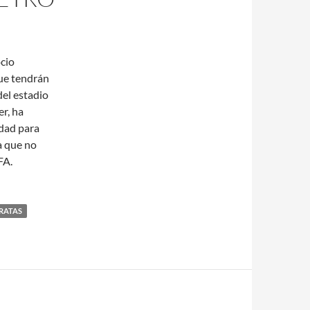
ocio
ue tendrán
del estadio
er, ha
idad para
a que no
FA.
ARATAS