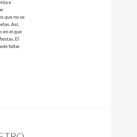
inta e
ar
s que no se
tas. Así,
o en el que
iestas. El
ede faltar
RETRO