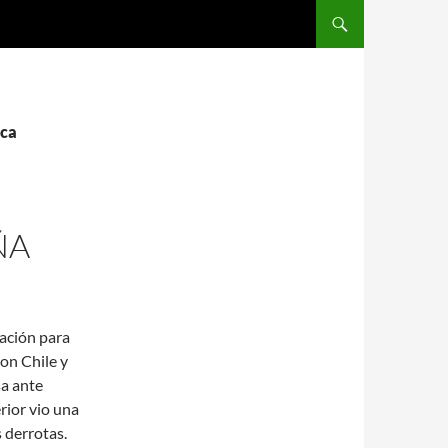
SALTAR AL CONTENIDO
nca
ÑA
cación para
on Chile y
sa ante
rior vio una
s derrotas.