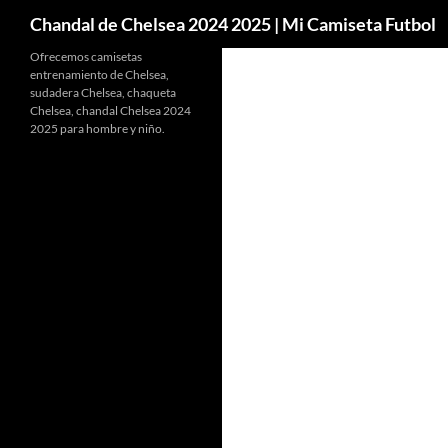
Buscar
Chandal de Chelsea 2024 2025 | Mi Camiseta Futbol
Ofrecemos camisetas
entrenamiento de Chelsea,
sudadera Chelsea, chaqueta
Chelsea, chandal Chelsea 2024
2025 para hombre y niño.