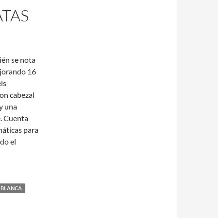
ATAS
ién se nota
ejorando 16
is
con cabezal
 y una
e. Cuenta
máticas para
do el
Y BLANCA