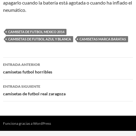
apagarlo cuando la batería está agotada o cuando ha inflado el
neumático.
CAMISETA DE FUTBOL MEXICO 2014
CAMISETAS DE FUTBOL AZUL Y BLANCA
CAMISETAS MARCA BARATAS
Navegación
ENTRADA ANTERIOR
de
camisetas futbol horribles
entradas
ENTRADA SIGUIENTE
camisetas de futbol real zaragoza
Funciona gracias a WordPress