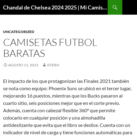
Buscar
Chandal de Chelsea 2024 2025 | Mi Camiseta Futbol
SALTAR
AL
CONTENIDO
UNCATEGORIZED
CAMISETAS FUTBOL
BARATAS
AGOSTO 11, 2023
ISTERN
El impacto de los que protagonizan las Finales 2021 también
se nota como equipo: Phoenix Suns se ubicó en el tercer lugar,
mejorando 16 puestos, mientras que los Bucks pasaron al
cuarto sitio, seis posiciones mejor que en el corte previo.
Además, cuenta con cabezal flexible 360° que permite
colocarlo en cualquier posición y una almohadilla
antideslizante que evita que el libro se deslice. Cuenta con un
indicador de nivel de carga y tiene funciones automáticas para