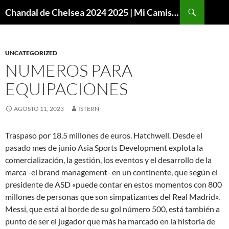
Buscar
Chandal de Chelsea 2024 2025 | Mi Camiseta Futbol
SALTAR
AL
CONTENIDO
UNCATEGORIZED
NUMEROS PARA
EQUIPACIONES
AGOSTO 11, 2023
ISTERN
Traspaso por 18.5 millones de euros. Hatchwell. Desde el
pasado mes de junio Asia Sports Development explota la
comercialización, la gestión, los eventos y el desarrollo de la
marca -el brand management- en un continente, que según el
presidente de ASD «puede contar en estos momentos con 800
millones de personas que son simpatizantes del Real Madrid».
Messi, que está al borde de su gol número 500, está también a
punto de ser el jugador que más ha marcado en la historia de