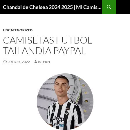
Buscar
Chandal de Chelsea 2024 2025 | Mi Camiseta Futbol
SALTAR
AL
CONTENIDO
UNCATEGORIZED
CAMISETAS FUTBOL
TAILANDIA PAYPAL
JULIO 5, 2022
ISTERN