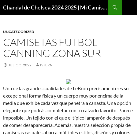
Buscar
Chandal de Chelsea 2024 2025 | Mi Camiseta Futbol
SALTAR
AL
CONTENIDO
UNCATEGORIZED
CAMISETAS FUTBOL
CANNING ZONA SUR
JULIO 5, 2022
ISTERN
Una de las grandes cualidades de LeBron precisamente es su
excepcional forma física y un cuerpo muy por encima de la
media que exhibe cada vez que penetra a canasta. Una opción
elegante que podrás completar con tu calzado favorito. Parece
imposible. Un tejido con el que el típico lamparón de después
de comer desaparecería. Además, nuestra selección propia de
camisetas casuales abarca múltiples estilos, diseños y colores