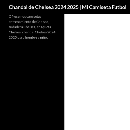
Buscar
Chandal de Chelsea 2024 2025 | Mi Camiseta Futbol
Ofrecemos camisetas
entrenamiento de Chelsea,
sudadera Chelsea, chaqueta
Chelsea, chandal Chelsea 2024
2025 para hombre y niño.