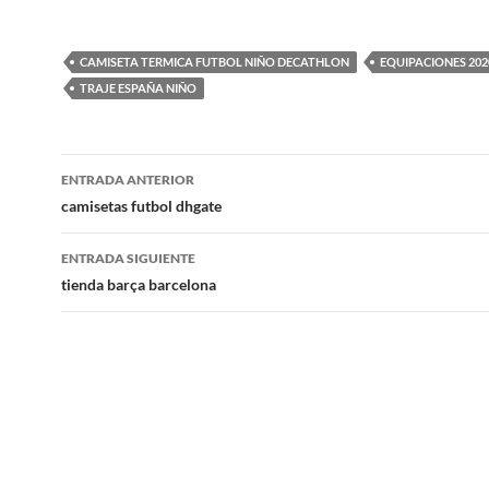
CAMISETA TERMICA FUTBOL NIÑO DECATHLON
EQUIPACIONES 202
TRAJE ESPAÑA NIÑO
Navegación
ENTRADA ANTERIOR
de
camisetas futbol dhgate
entradas
ENTRADA SIGUIENTE
tienda barça barcelona