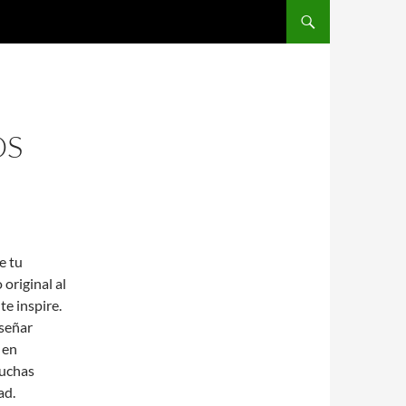
SALTAR AL CONTENIDO
OS
e tu
original al
te inspire.
iseñar
 en
muchas
ad.