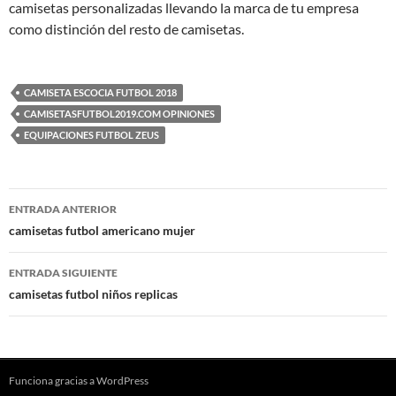
camisetas personalizadas llevando la marca de tu empresa
como distinción del resto de camisetas.
CAMISETA ESCOCIA FUTBOL 2018
CAMISETASFUTBOL2019.COM OPINIONES
EQUIPACIONES FUTBOL ZEUS
Navegación
ENTRADA ANTERIOR
de
camisetas futbol americano mujer
entradas
ENTRADA SIGUIENTE
camisetas futbol niños replicas
Funciona gracias a WordPress