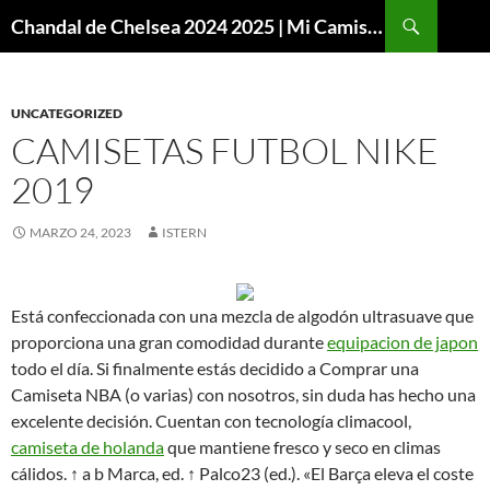
Buscar
Chandal de Chelsea 2024 2025 | Mi Camiseta Futbol
SALTAR
AL
CONTENIDO
UNCATEGORIZED
CAMISETAS FUTBOL NIKE
2019
MARZO 24, 2023
ISTERN
Está confeccionada con una mezcla de algodón ultrasuave que
proporciona una gran comodidad durante
equipacion de japon
todo el día. Si finalmente estás decidido a Comprar una
Camiseta NBA (o varias) con nosotros, sin duda has hecho una
excelente decisión. Cuentan con tecnología climacool,
camiseta de holanda
que mantiene fresco y seco en climas
cálidos. ↑ a b Marca, ed. ↑ Palco23 (ed.). «El Barça eleva el coste