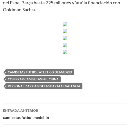
del Espai Barça hasta 725 millones y ‘ata’ la financiación con
Goldman Sachs».
CAMISETAS FUTBOL ATLETICO DE MADRID
COMPRAR CAMISETAS NFL CHINA
PERSONALIZAR CAMISETAS BARATAS VALENCIA
Navegación
ENTRADA ANTERIOR
de
camisetas futbol medellin
entradas