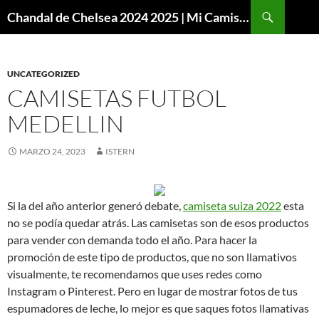
Buscar
Chandal de Chelsea 2024 2025 | Mi Camiseta Futbol
SALTAR
AL
CONTENIDO
UNCATEGORIZED
CAMISETAS FUTBOL
MEDELLIN
MARZO 24, 2023
ISTERN
Si la del año anterior generó debate,
camiseta suiza 2022
esta
no se podía quedar atrás. Las camisetas son de esos productos
para vender con demanda todo el año. Para hacer la
promoción de este tipo de productos, que no son llamativos
visualmente, te recomendamos que uses redes como
Instagram o Pinterest. Pero en lugar de mostrar fotos de tus
espumadores de leche, lo mejor es que saques fotos llamativas