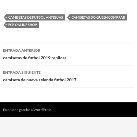
CAMISETAS DE FUTBOL ANTIGUAS
CAMISETAS DO QUEEN COMPRAR
FCB ONLINE SHOP
Navegación
ENTRADA ANTERIOR
de
camisetas de futbol 2019 replicas
entradas
ENTRADA SIGUIENTE
camiseta de nueva zelanda futbol 2017
Funciona gracias a WordPress