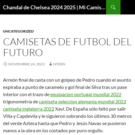
Buscar
Chandal de Chelsea 2024 2025 | Mi Camiseta Futbol
SALTAR
AL
CONTENIDO
UNCATEGORIZED
CAMISETAS DE FUTBOL DEL
FUTURO
NOVIEMBRE 24, 2023
ISTERN
Arreón final de casta con un golpeo de Pedro cuando el asunto
expiraba a punto de caramelo y gol final de Silva tras un pase
interior con el trazo de
equipacion portugal mundial 2022
trigonometría de
camiseta seleccion alemania mundial 2022
camiseta inglaterra 2022
Xavi. De España sólo faltó por salir
Villa y Capdevila y le siguieron sobrando los últimos 30 metros
del verde Azteca hasta que Pedro y Jesús Navas se pusieron
manos a la obra en los costados por puro orgullo.