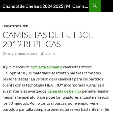
Buscar
Chandal de Chelsea 2024 2025 | Mi Camiseta Futbol
SALTAR
AL
CONTENIDO
UNCATEGORIZED
CAMISETAS DE FUTBOL
2019 REPLICAS
NOVIEMBRE 24, 2023
ISTERN
¿Qué marcas de
camiseta alemania
camisetas ofrece
Helloprint? ¿Qué materiales se utilizan para las camisetas
personalizadas? La versión de la camiseta para los partidos
cuenta con la tecnología HEAT.RDY incorporada y, gracias a
sus materiales avanzados,
camiseta de belgica
permite regular
mejor la temperatura para que los jugadores aguanten frescos
los 90 minutos. Por lo tanto si buscas, por ejemplo, ver el
partido a pantalla completa puede que se vea bastante mal. Se