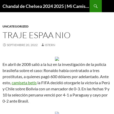
Buscar
Chandal de Chelsea 2024 2025 | Mi Camiseta Futbol
SALTAR
AL
CONTENIDO
UNCATEGORIZED
TRAJE ESPAA NIO
SEPTIEMBRE 20, 2022
ISTERN
En abril de 2008 salió a la luz en la investigación de la policía
brasileña sobre el caso: Ronaldo había contratado a tres
prostitutas, a quienes pagó 600 dólares por adelantado. Ante
esto,
camiseta betis
la FIFA decidió otorgarle la victoria a Perú
y Chile sobre Bolivia con un marcador de 0-3. En las fechas 9 y
10 la selección peruana venció por 4-1 a Paraguay y cayo por
0-2 ante Brasil.