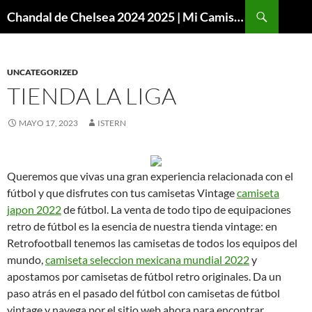
Buscar
Chandal de Chelsea 2024 2025 | Mi Camiseta Futbol
SALTAR
AL
CONTENIDO
UNCATEGORIZED
TIENDA LA LIGA
MAYO 17, 2023
ISTERN
Queremos que vivas una gran experiencia relacionada con el
fútbol y que disfrutes con tus camisetas Vintage
camiseta
japon 2022
de fútbol. La venta de todo tipo de equipaciones
retro de fútbol es la esencia de nuestra tienda vintage: en
Retrofootball tenemos las camisetas de todos los equipos del
mundo,
camiseta seleccion mexicana mundial 2022
y
apostamos por camisetas de fútbol retro originales. Da un
paso atrás en el pasado del fútbol con camisetas de fútbol
vintage y navega por el sitio web ahora para encontrar