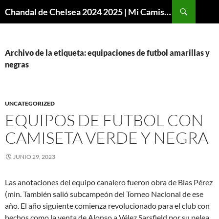
Buscar
Chandal de Chelsea 2024 2025 | Mi Camiseta Futbol
SALTAR
AL
CONTENIDO
Archivo de la etiqueta: equipaciones de futbol amarillas y
negras
UNCATEGORIZED
EQUIPOS DE FUTBOL CON
CAMISETA VERDE Y NEGRA
JUNIO 29, 2023
Las anotaciones del equipo canalero fueron obra de Blas Pérez
(min. También salió subcampeón del Torneo Nacional de ese
año. El año siguiente comienza revolucionado para el club con
hechos como la venta de Alonso a Vélez Sarsfield por su pelea