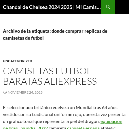
Buscar
Chandal de Chelsea 2024 2025 | Mi Camiseta Futbol
SALTAR
AL
CONTENIDO
Archivo de la etiqueta: donde comprar replicas de
camisetas de futbol
UNCATEGORIZED
CAMISETAS FUTBOL
BARATAS ALIEXPRESS
NOVIEMBRE 24, 2023
El seleccionado británico vuelve a un Mundial tras 64 años
vestido con su tradicional uniforme rojo, que esta vez presenta
un gráfico tonal que representa la piel del dragón,
equipacion
de brasil mundial 2022
camiseta
camiseta españa
athletic