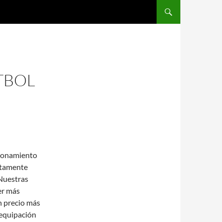
SALTAR AL CONTENIDO
TBOL
cionamiento
utamente
 Nuestras
er más
 precio más
 equipación