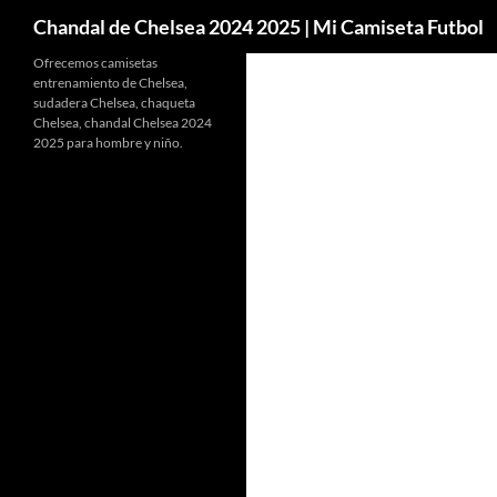
Buscar
Chandal de Chelsea 2024 2025 | Mi Camiseta Futbol
Ofrecemos camisetas
entrenamiento de Chelsea,
sudadera Chelsea, chaqueta
Chelsea, chandal Chelsea 2024
2025 para hombre y niño.