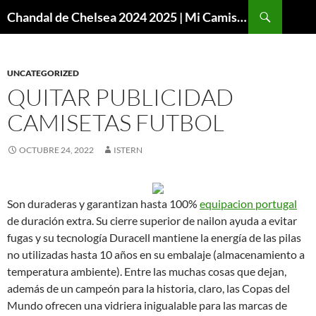
Buscar
Chandal de Chelsea 2024 2025 | Mi Camiseta Futbol
SALTAR
AL
CONTENIDO
UNCATEGORIZED
QUITAR PUBLICIDAD
CAMISETAS FUTBOL
OCTUBRE 24, 2022
ISTERN
Son duraderas y garantizan hasta 100%
equipacion portugal
de duración extra. Su cierre superior de nailon ayuda a evitar
fugas y su tecnología Duracell mantiene la energía de las pilas
no utilizadas hasta 10 años en su embalaje (almacenamiento a
temperatura ambiente). Entre las muchas cosas que dejan,
además de un campeón para la historia, claro, las Copas del
Mundo ofrecen una vidriera inigualable para las marcas de