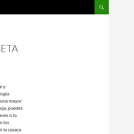
SALTAR AL CONTENIDO
SETA
e y
logía
e una mayor
 moja, puedes
aves o lo
n los
n la casaca