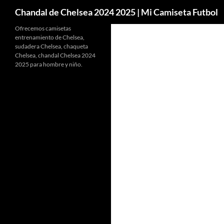
Buscar
Chandal de Chelsea 2024 2025 | Mi Camiseta Futbol
Ofrecemos camisetas
entrenamiento de Chelsea,
sudadera Chelsea, chaqueta
Chelsea, chandal Chelsea 2024
2025 para hombre y niño.