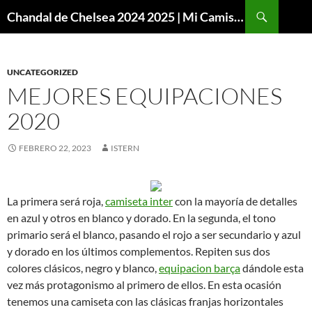
Buscar
Chandal de Chelsea 2024 2025 | Mi Camiseta Futbol
SALTAR
AL
CONTENIDO
UNCATEGORIZED
MEJORES EQUIPACIONES
2020
FEBRERO 22, 2023
ISTERN
La primera será roja,
camiseta inter
con la mayoría de detalles
en azul y otros en blanco y dorado. En la segunda, el tono
primario será el blanco, pasando el rojo a ser secundario y azul
y dorado en los últimos complementos. Repiten sus dos
colores clásicos, negro y blanco,
equipacion barça
dándole esta
vez más protagonismo al primero de ellos. En esta ocasión
tenemos una camiseta con las clásicas franjas horizontales