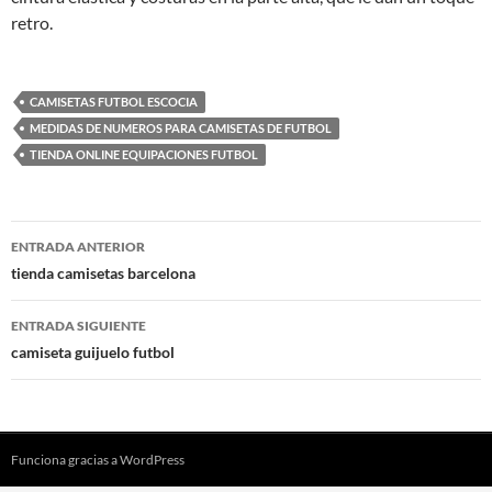
retro.
CAMISETAS FUTBOL ESCOCIA
MEDIDAS DE NUMEROS PARA CAMISETAS DE FUTBOL
TIENDA ONLINE EQUIPACIONES FUTBOL
Navegación
ENTRADA ANTERIOR
de
tienda camisetas barcelona
entradas
ENTRADA SIGUIENTE
camiseta guijuelo futbol
Funciona gracias a WordPress