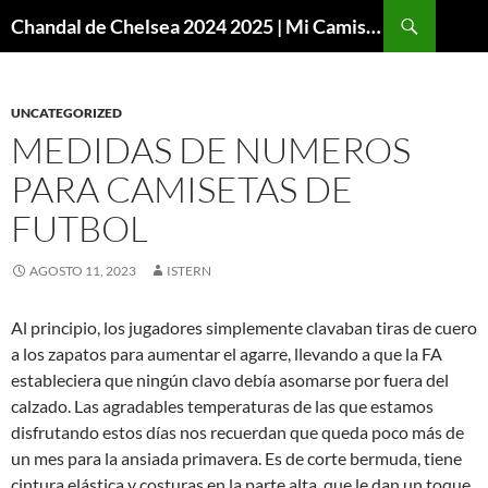
Buscar
Chandal de Chelsea 2024 2025 | Mi Camiseta Futbol
SALTAR
AL
CONTENIDO
UNCATEGORIZED
MEDIDAS DE NUMEROS
PARA CAMISETAS DE
FUTBOL
AGOSTO 11, 2023
ISTERN
Al principio, los jugadores simplemente clavaban tiras de cuero
a los zapatos para aumentar el agarre, llevando a que la FA
estableciera que ningún clavo debía asomarse por fuera del
calzado. Las agradables temperaturas de las que estamos
disfrutando estos días nos recuerdan que queda poco más de
un mes para la ansiada primavera. Es de corte bermuda, tiene
cintura elástica y costuras en la parte alta, que le dan un toque