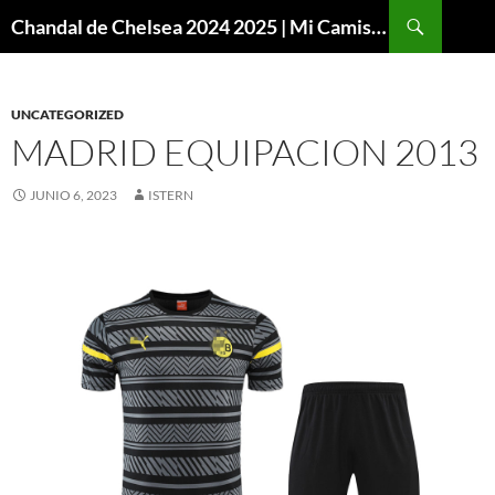
Buscar
Chandal de Chelsea 2024 2025 | Mi Camiseta Futbol
SALTAR
AL
CONTENIDO
UNCATEGORIZED
MADRID EQUIPACION 2013
JUNIO 6, 2023
ISTERN