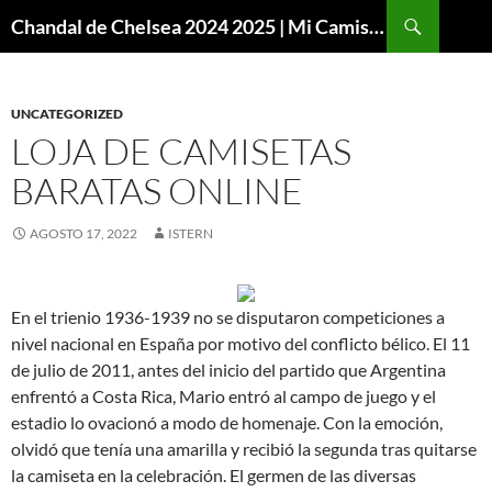
Buscar
Chandal de Chelsea 2024 2025 | Mi Camiseta Futbol
SALTAR
AL
CONTENIDO
UNCATEGORIZED
LOJA DE CAMISETAS
BARATAS ONLINE
AGOSTO 17, 2022
ISTERN
En el trienio 1936-1939 no se disputaron competiciones a
nivel nacional en España por motivo del conflicto bélico. El 11
de julio de 2011, antes del inicio del partido que Argentina
enfrentó a Costa Rica, Mario entró al campo de juego y el
estadio lo ovacionó a modo de homenaje. Con la emoción,
olvidó que tenía una amarilla y recibió la segunda tras quitarse
la camiseta en la celebración. El germen de las diversas