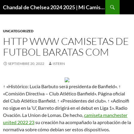
Buscar
Chandal de Chelsea 2024 2025 | Mi Camiseta Futbol
SALTAR
AL
CONTENIDO
UNCATEGORIZED
HTTP WWW CAMISETAS DE
FUTBOL BARATAS COM
SEPTIEMBRE 20, 2022
ISTERN
↑ «Histórico: Lucía Barbuto será presidenta de Banfield». ↑
«Comisión Directiva – Club Atlético Banfield». Página oficial
del Club Atlético Banfield. ↑ «Presidentes del club». ↑ «Adinolfi
no sigue en la ‘U’, Barreto dirigirá en el debut en Liga 1». Radio
Ovación. La Union de Lomas. De hecho,
camiseta manchester
united 2022 23
su creación ha acompañado la aprobación de la
normativa sobre cómo debían ser estos dispositivos.