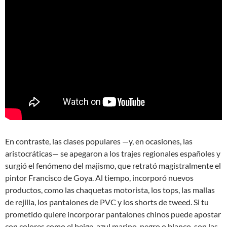
En contraste, las clases populares —y, en ocasiones, las
aristocráticas— se apegaron a los trajes regionales españoles y
surgió el fenómeno del majismo, que retrató magistralmente el
pintor Francisco de Goya. Al tiempo, incorporó nuevos
productos, como las chaquetas motorista, los tops, las mallas
de rejilla, los pantalones de PVC y los shorts de tweed. Si tu
prometido quiere incorporar pantalones chinos puede apostar
con colores como el beige, azul marino, negro o blanco, son las