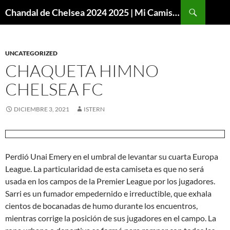
Buscar
Chandal de Chelsea 2024 2025 | Mi Camiseta Futbol
SALTAR
AL
CONTENIDO
UNCATEGORIZED
CHAQUETA HIMNO
CHELSEA FC
DICIEMBRE 3, 2021
ISTERN
Perdió Unai Emery en el umbral de levantar su cuarta Europa
League. La particularidad de esta camiseta es que no será
usada en los campos de la Premier League por los jugadores.
Sarri es un fumador empedernido e irreductible, que exhala
cientos de bocanadas de humo durante los encuentros,
mientras corrige la posición de sus jugadores en el campo. La