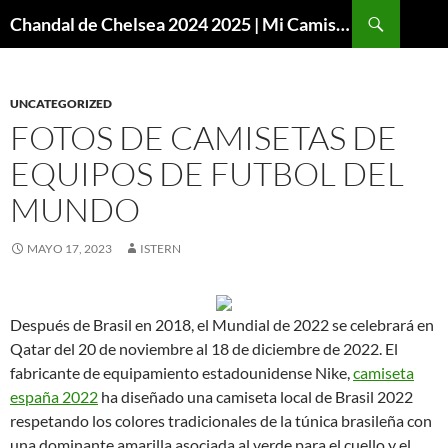
Buscar
Chandal de Chelsea 2024 2025 | Mi Camiseta Futbol
SALTAR
AL
CONTENIDO
UNCATEGORIZED
FOTOS DE CAMISETAS DE
EQUIPOS DE FUTBOL DEL
MUNDO
MAYO 17, 2023
ISTERN
Después de Brasil en 2018, el Mundial de 2022 se celebrará en
Qatar del 20 de noviembre al 18 de diciembre de 2022. El
fabricante de equipamiento estadounidense Nike,
camiseta
españa 2022
ha diseñado una camiseta local de Brasil 2022
respetando los colores tradicionales de la túnica brasileña con
una dominante amarilla asociada al verde para el cuello y el