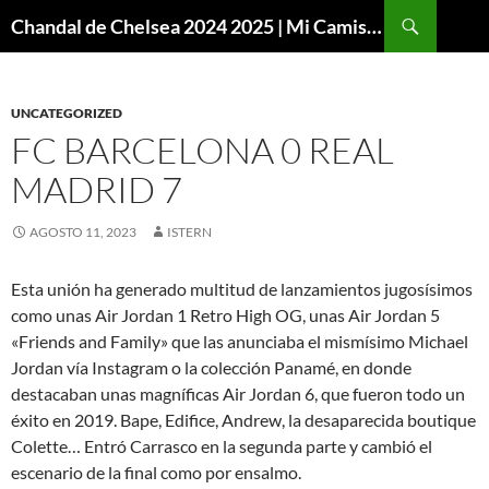
Buscar
Chandal de Chelsea 2024 2025 | Mi Camiseta Futbol
SALTAR
AL
CONTENIDO
UNCATEGORIZED
FC BARCELONA 0 REAL
MADRID 7
AGOSTO 11, 2023
ISTERN
Esta unión ha generado multitud de lanzamientos jugosísimos
como unas Air Jordan 1 Retro High OG, unas Air Jordan 5
«Friends and Family» que las anunciaba el mismísimo Michael
Jordan vía Instagram o la colección Panamé, en donde
destacaban unas magníficas Air Jordan 6, que fueron todo un
éxito en 2019. Bape, Edifice, Andrew, la desaparecida boutique
Colette… Entró Carrasco en la segunda parte y cambió el
escenario de la final como por ensalmo.