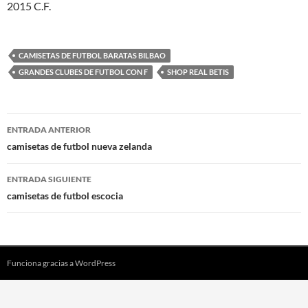
2015 C.F.
CAMISETAS DE FUTBOL BARATAS BILBAO
GRANDES CLUBES DE FUTBOL CON F
SHOP REAL BETIS
Navegación
ENTRADA ANTERIOR
de
camisetas de futbol nueva zelanda
entradas
ENTRADA SIGUIENTE
camisetas de futbol escocia
Funciona gracias a WordPress