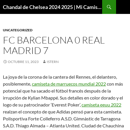
Buscar
Chandal de Chelsea 2024 2025 | Mi Camiseta Futbol
SALTAR
AL
CONTENIDO
UNCATEGORIZED
FC BARCELONA 0 REAL
MADRID 7
OCTUBRE 11, 2023
ISTERN
La joya de la corona de la cantera del Rennes, el delantero,
posiblemente,
camiseta de marruecos mundial 2022
con más
potencial que ha sacado el fútbol francés después de la
irrupción de Kylian Mbappé. Sus detalles en color dorado y el
logo de su patrocinador ‘Everest Poker’,
camiseta eeuu 2022
realzan el concepto de que Adidas pensó para esta camiseta.
Polisportiva Forte Colleferro A.S.D. Gimnàstic de Tarragona
S.A.D. Thiago Almada – Atlanta United. Ciudad de Chauchina