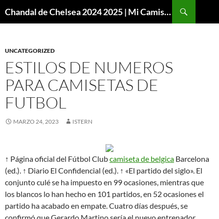
Buscar
Chandal de Chelsea 2024 2025 | Mi Camiseta Futbol
SALTAR
AL
CONTENIDO
UNCATEGORIZED
ESTILOS DE NUMEROS
PARA CAMISETAS DE
FUTBOL
MARZO 24, 2023
ISTERN
↑ Página oficial del Fútbol Club
camiseta de belgica
Barcelona
(ed.). ↑ Diario El Confidencial (ed.). ↑ «El partido del siglo». El
conjunto culé se ha impuesto en 99 ocasiones, mientras que
los blancos lo han hecho en 101 partidos, en 52 ocasiones el
partido ha acabado en empate. Cuatro días después, se
confirmó que Gerardo Martino sería el nuevo entrenador,