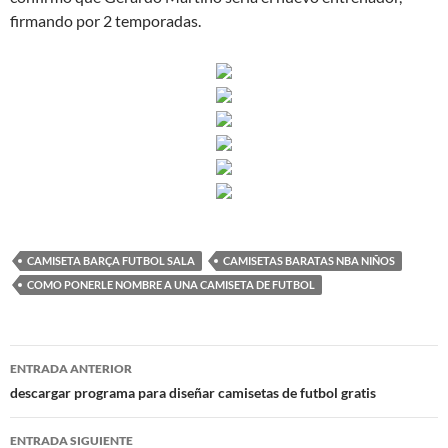
firmando por 2 temporadas.
CAMISETA BARÇA FUTBOL SALA
CAMISETAS BARATAS NBA NIÑOS
COMO PONERLE NOMBRE A UNA CAMISETA DE FUTBOL
Navegación
ENTRADA ANTERIOR
de
descargar programa para diseñar camisetas de futbol gratis
entradas
ENTRADA SIGUIENTE