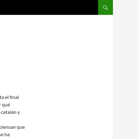
SALTAR AL CONTENIDO
a el final
r qué
-catalán y
 piensan que
se ha