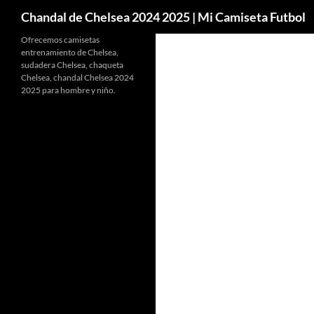
Buscar
Chandal de Chelsea 2024 2025 | Mi Camiseta Futbol
Ofrecemos camisetas
entrenamiento de Chelsea,
sudadera Chelsea, chaqueta
Chelsea, chandal Chelsea 2024
2025 para hombre y niño.