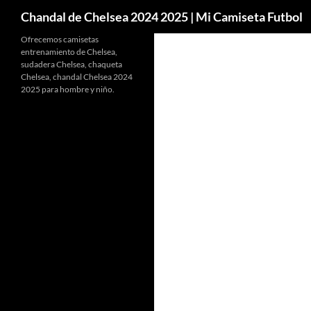
Buscar
Chandal de Chelsea 2024 2025 | Mi Camiseta Futbol
Ofrecemos camisetas
entrenamiento de Chelsea,
sudadera Chelsea, chaqueta
Chelsea, chandal Chelsea 2024
2025 para hombre y niño.