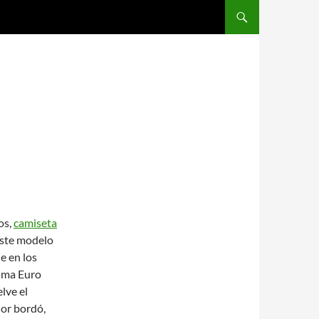
SALTAR AL CONTENIDO
os,
camiseta
Este modelo
e en los
tima Euro
lve el
lor bordó,