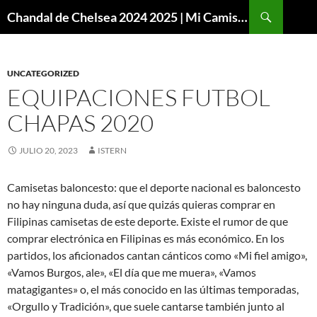
Buscar
Chandal de Chelsea 2024 2025 | Mi Camiseta Futbol
SALTAR
AL
CONTENIDO
UNCATEGORIZED
EQUIPACIONES FUTBOL
CHAPAS 2020
JULIO 20, 2023
ISTERN
Camisetas baloncesto: que el deporte nacional es baloncesto
no hay ninguna duda, así que quizás quieras comprar en
Filipinas camisetas de este deporte. Existe el rumor de que
comprar electrónica en Filipinas es más económico. En los
partidos, los aficionados cantan cánticos como «Mi fiel amigo»,
«Vamos Burgos, ale», «El día que me muera», «Vamos
matagigantes» o, el más conocido en las últimas temporadas,
«Orgullo y Tradición», que suele cantarse también junto al