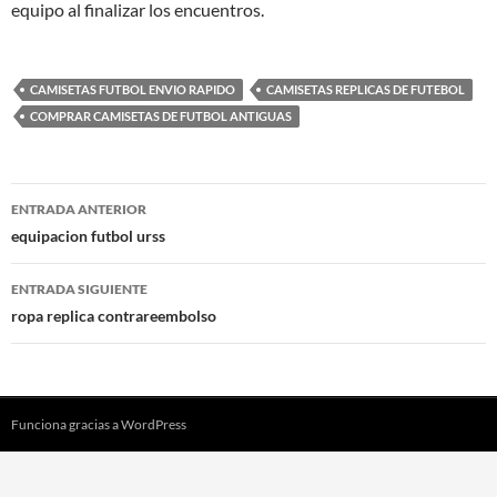
equipo al finalizar los encuentros.
CAMISETAS FUTBOL ENVIO RAPIDO
CAMISETAS REPLICAS DE FUTEBOL
COMPRAR CAMISETAS DE FUTBOL ANTIGUAS
Navegación
ENTRADA ANTERIOR
de
equipacion futbol urss
entradas
ENTRADA SIGUIENTE
ropa replica contrareembolso
Funciona gracias a WordPress