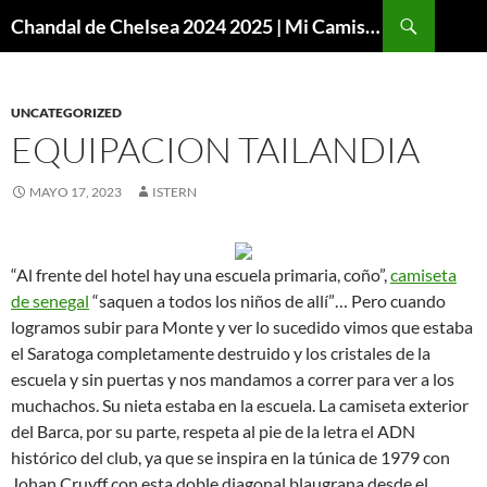
Buscar
Chandal de Chelsea 2024 2025 | Mi Camiseta Futbol
SALTAR
AL
CONTENIDO
UNCATEGORIZED
EQUIPACION TAILANDIA
MAYO 17, 2023
ISTERN
“Al frente del hotel hay una escuela primaria, coño”,
camiseta
de senegal
“saquen a todos los niños de allí”… Pero cuando
logramos subir para Monte y ver lo sucedido vimos que estaba
el Saratoga completamente destruido y los cristales de la
escuela y sin puertas y nos mandamos a correr para ver a los
muchachos. Su nieta estaba en la escuela. La camiseta exterior
del Barca, por su parte, respeta al pie de la letra el ADN
histórico del club, ya que se inspira en la túnica de 1979 con
Johan Cruyff con esta doble diagonal blaugrana desde el