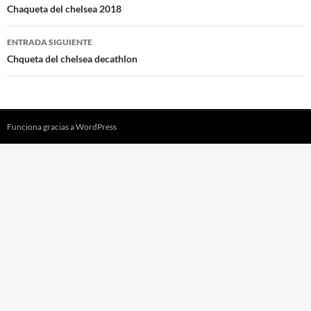
de
Chaqueta del chelsea 2018
entradas
ENTRADA SIGUIENTE
Chqueta del chelsea decathlon
Funciona gracias a WordPress