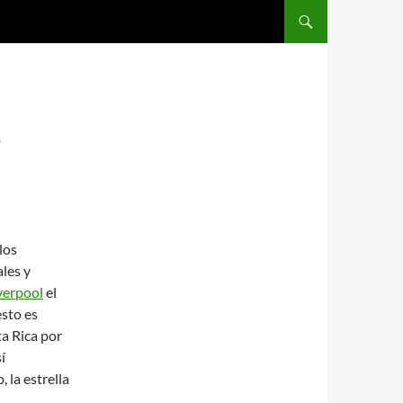
SALTAR AL CONTENIDO
P
los
ales y
verpool
el
esto es
ta Rica por
í
 la estrella