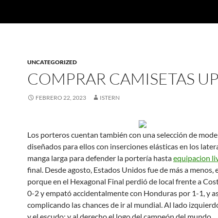
UNCATEGORIZED
COMPRAR CAMISETAS U
FEBRERO 22, 2023
ISTERN
Los porteros cuentan también con una selección de mode
diseñados para ellos con inserciones elásticas en los later
manga larga para defender la portería hasta
equipacion li
final. Desde agosto, Estados Unidos fue de más a menos, 
porque en el Hexagonal Final perdió de local frente a Cos
0-2 y empató accidentalmente con Honduras por 1-1, y as
complicando las chances de ir al mundial. Al lado izquierdo,
y el escudo; y al derecho el logo del campeón del mundo.