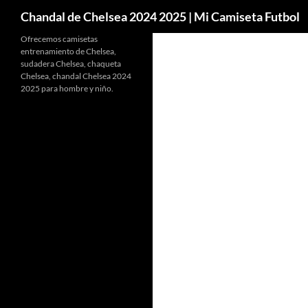
Buscar
Chandal de Chelsea 2024 2025 | Mi Camiseta Futbol
Ofrecemos camisetas
entrenamiento de Chelsea,
sudadera Chelsea, chaqueta
Chelsea, chandal Chelsea 2024
2025 para hombre y niño.