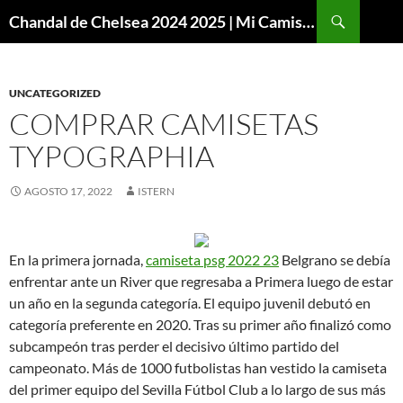
Buscar
Chandal de Chelsea 2024 2025 | Mi Camiseta Futbol
SALTAR
AL
CONTENIDO
UNCATEGORIZED
COMPRAR CAMISETAS
TYPOGRAPHIA
AGOSTO 17, 2022
ISTERN
En la primera jornada,
camiseta psg 2022 23
Belgrano se debía
enfrentar ante un River que regresaba a Primera luego de estar
un año en la segunda categoría. El equipo juvenil debutó en
categoría preferente en 2020. Tras su primer año finalizó como
subcampeón tras perder el decisivo último partido del
campeonato. Más de 1000 futbolistas han vestido la camiseta
del primer equipo del Sevilla Fútbol Club a lo largo de sus más