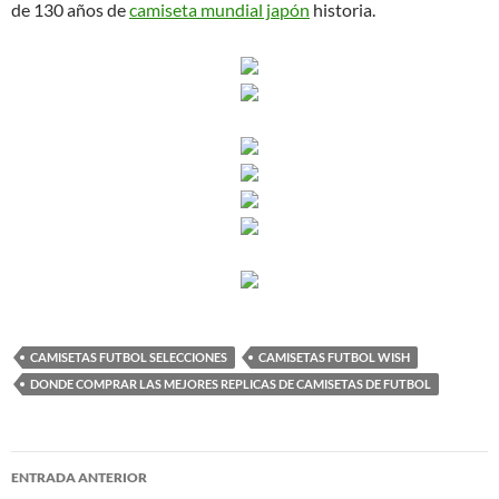
de 130 años de
camiseta mundial japón
historia.
CAMISETAS FUTBOL SELECCIONES
CAMISETAS FUTBOL WISH
DONDE COMPRAR LAS MEJORES REPLICAS DE CAMISETAS DE FUTBOL
Navegación
ENTRADA ANTERIOR