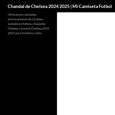
Buscar
Chandal de Chelsea 2024 2025 | Mi Camiseta Futbol
Ofrecemos camisetas
entrenamiento de Chelsea,
sudadera Chelsea, chaqueta
Chelsea, chandal Chelsea 2024
2025 para hombre y niño.