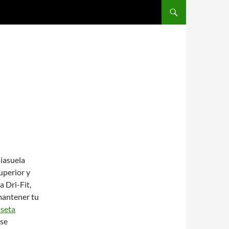
SALTAR AL CONTENIDO
iasuela
uperior y
a Dri-Fit,
mantener tu
seta
 se