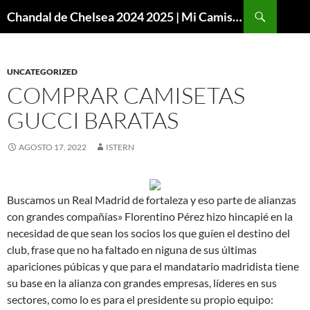
Buscar
Chandal de Chelsea 2024 2025 | Mi Camiseta Futbol
SALTAR
AL
CONTENIDO
UNCATEGORIZED
COMPRAR CAMISETAS
GUCCI BARATAS
AGOSTO 17, 2022
ISTERN
Buscamos un Real Madrid de fortaleza y eso parte de alianzas
con grandes compañías» Florentino Pérez hizo hincapié en la
necesidad de que sean los socios los que guíen el destino del
club, frase que no ha faltado en niguna de sus últimas
apariciones púbicas y que para el mandatario madridista tiene
su base en la alianza con grandes empresas, líderes en sus
sectores, como lo es para el presidente su propio equipo: