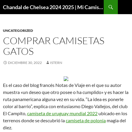
Buscar
Chandal de Chelsea 2024 2025 | Mi Camiseta Futbol
SALTAR
AL
CONTENIDO
UNCATEGORIZED
COMPRAR CAMISETAS
GATOS
DICIEMBRE 30, 2022
ISTERN
Es el caso del blog francés Notas de Viaje en el que su autor
muestra «un deseo que otro posee o ha cumplido» y es hacer la
ruta panamericana alguna vez en su vida. “La idea es ponerle
color al barrio”, explica con entusiasmo Diego Vallejos, del club
El Campito,
camiseta de uruguay mundial 2022
ubicado en los
terrenos donde se descubrió la
camiseta de polonia
magia del
diez.