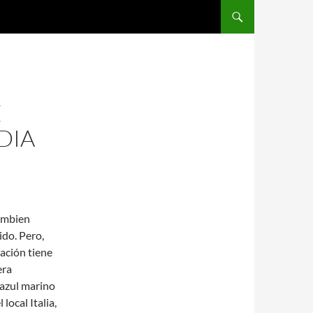
SALTAR AL CONTENIDO
E
DIA
cambien
ido. Pero,
ación tiene
era
 azul marino
 local Italia,