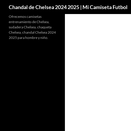
Buscar
Chandal de Chelsea 2024 2025 | Mi Camiseta Futbol
Ofrecemos camisetas
entrenamiento de Chelsea,
sudadera Chelsea, chaqueta
Chelsea, chandal Chelsea 2024
2025 para hombre y niño.