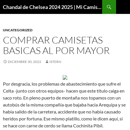
Buscar
Chandal de Chelsea 2024 2025 | Mi Camiseta Futbol
SALTAR
AL
CONTENIDO
UNCATEGORIZED
COMPRAR CAMISETAS
BASICAS AL POR MAYOR
DICIEMBRE 30, 2022
ISTERN
Por desgracia, los problemas de abastecimiento que sufre el
Celta -junto con otros equipos- hacen que este título caiga en
saco roto. En pleno puerto de montaña nos topamos con un
autobús de la misma compañía que bajaba hacia Arequipa y se
había salido de la carretera, accidente que no había causado
heridos por fortuna. Ese mismo platillo, como le dicen aquí, si
se hace con carne de cerdo se llama Cochinita Pibil.