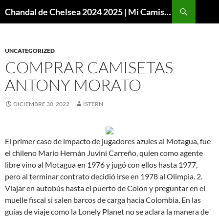
Buscar
Chandal de Chelsea 2024 2025 | Mi Camiseta Futbol
SALTAR
AL
CONTENIDO
UNCATEGORIZED
COMPRAR CAMISETAS
ANTONY MORATO
DICIEMBRE 30, 2022
ISTERN
El primer caso de impacto de jugadores azules al Motagua, fue
el chileno Mario Hernán Juvini Carreño, quien como agente
libre vino al Motagua en 1976 y jugó con ellos hasta 1977,
pero al terminar contrato decidió irse en 1978 al Olimpia. 2.
Viajar en autobús hasta el puerto de Colón y preguntar en el
muelle fiscal si salen barcos de carga hacia Colombia. En las
guías de viaje como la Lonely Planet no se aclara la manera de