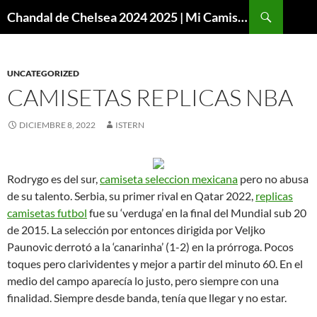
Buscar
Chandal de Chelsea 2024 2025 | Mi Camiseta Futbol
SALTAR
AL
CONTENIDO
UNCATEGORIZED
CAMISETAS REPLICAS NBA
DICIEMBRE 8, 2022
ISTERN
Rodrygo es del sur,
camiseta seleccion mexicana
pero no abusa
de su talento. Serbia, su primer rival en Qatar 2022,
replicas
camisetas futbol
fue su ‘verduga’ en la final del Mundial sub 20
de 2015. La selección por entonces dirigida por Veljko
Paunovic derrotó a la ‘canarinha’ (1-2) en la prórroga. Pocos
toques pero clarividentes y mejor a partir del minuto 60. En el
medio del campo aparecía lo justo, pero siempre con una
finalidad. Siempre desde banda, tenía que llegar y no estar.