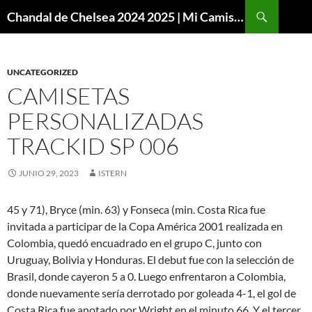
Buscar
Chandal de Chelsea 2024 2025 | Mi Camiseta Futbol
SALTAR
AL
CONTENIDO
UNCATEGORIZED
CAMISETAS
PERSONALIZADAS
TRACKID SP 006
JUNIO 29, 2023
ISTERN
45 y 71), Bryce (min. 63) y Fonseca (min. Costa Rica fue
invitada a participar de la Copa América 2001 realizada en
Colombia, quedó encuadrado en el grupo C, junto con
Uruguay, Bolivia y Honduras. El debut fue con la selección de
Brasil, donde cayeron 5 a 0. Luego enfrentaron a Colombia,
donde nuevamente sería derrotado por goleada 4-1, el gol de
Costa Rica fue anotado por Wright en el minuto 66. Y el tercer