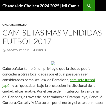
Buscar
Chandal de Chelsea 2024 2025 | Mi Camiseta Futbol
SALTAR
AL
CONTENIDO
UNCATEGORIZED
CAMISETAS MAS VENDIDAS
FUTBOL 2017
AGOSTO 17, 2022
ISTERN
Cabe señalar también un privilegio que la ciudad podía
conceder a otras localidades por el cual pasaban a ser
consideradas como «calles» de Barcelona,
camiseta futbol
japón
y así quedaban bajo la protección institucional de la
ciudad: el carreratge. Por el oeste delimitaba con la veguería
del Panadés, a través de los términos de Eramprunyà, Cervelló,
Corbera, Castellví y Martorell; por el norte y el este delimitaba