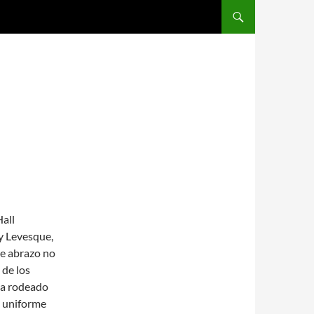
SALTAR AL CONTENIDO
all
 y Levesque,
se abrazo no
 de los
da rodeado
l uniforme