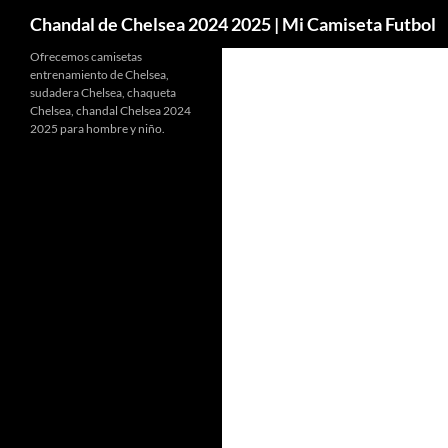
Buscar
Chandal de Chelsea 2024 2025 | Mi Camiseta Futbol
Ofrecemos camisetas
entrenamiento de Chelsea,
sudadera Chelsea, chaqueta
Chelsea, chandal Chelsea 2024
2025 para hombre y niño.