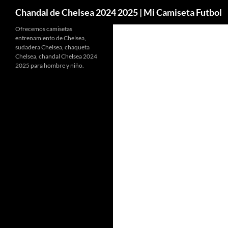
Buscar
Chandal de Chelsea 2024 2025 | Mi Camiseta Futbol
Ofrecemos camisetas
entrenamiento de Chelsea,
sudadera Chelsea, chaqueta
Chelsea, chandal Chelsea 2024
2025 para hombre y niño.