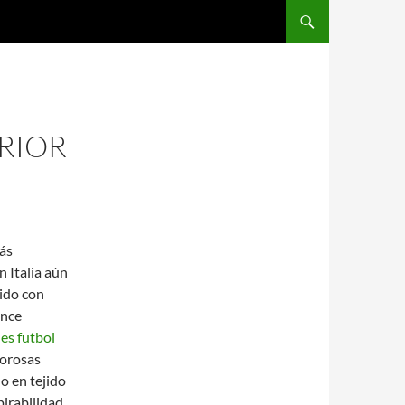
SALTAR AL CONTENIDO
RIOR
ás
 Italia aún
ido con
once
es futbol
rorosas
o en tejido
pirabilidad