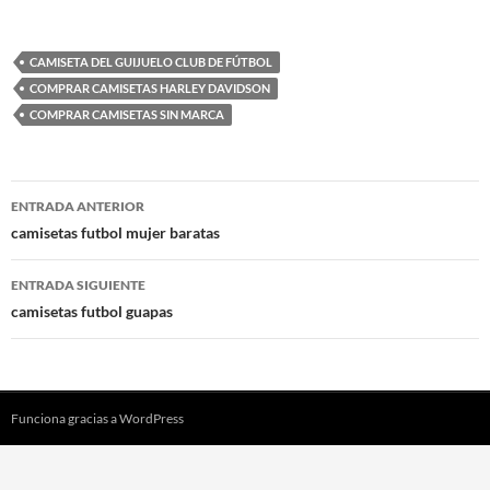
CAMISETA DEL GUIJUELO CLUB DE FÚTBOL
COMPRAR CAMISETAS HARLEY DAVIDSON
COMPRAR CAMISETAS SIN MARCA
Navegación
ENTRADA ANTERIOR
de
camisetas futbol mujer baratas
entradas
ENTRADA SIGUIENTE
camisetas futbol guapas
Funciona gracias a WordPress