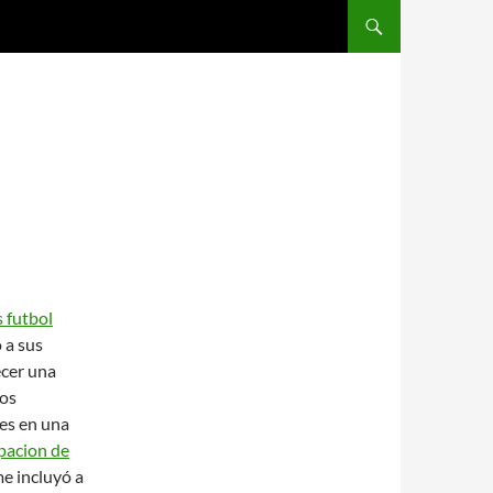
SALTAR AL CONTENIDO
 futbol
 a sus
ecer una
ios
es en una
pacion de
e incluyó a