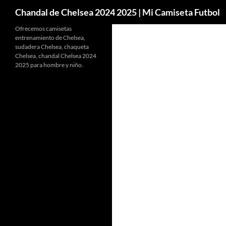
Buscar
Chandal de Chelsea 2024 2025 | Mi Camiseta Futbol
Ofrecemos camisetas
entrenamiento de Chelsea,
sudadera Chelsea, chaqueta
Chelsea, chandal Chelsea 2024
2025 para hombre y niño.