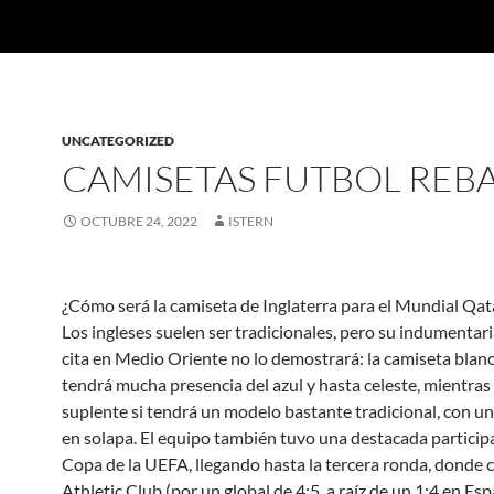
UNCATEGORIZED
CAMISETAS FUTBOL REB
OCTUBRE 24, 2022
ISTERN
¿Cómo será la camiseta de Inglaterra para el Mundial Qa
Los ingleses suelen ser tradicionales, pero su indumentari
cita en Medio Oriente no lo demostrará: la camiseta blan
tendrá mucha presencia del azul y hasta celeste, mientras 
suplente si tendrá un modelo bastante tradicional, con un
en solapa. El equipo también tuvo una destacada participa
Copa de la UEFA, llegando hasta la tercera ronda, donde c
Athletic Club (por un global de 4:5, a raíz de un 1:4 en Es