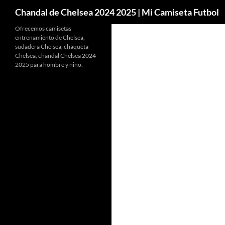
Buscar
Chandal de Chelsea 2024 2025 | Mi Camiseta Futbol
Ofrecemos camisetas
entrenamiento de Chelsea,
sudadera Chelsea, chaqueta
Chelsea, chandal Chelsea 2024
2025 para hombre y niño.