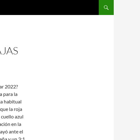
SALTAR AL CONTENIDO
AJAS
tar 2022?
a para la
ca habitual
que la roja
 cuello azul
ción en la
ayó ante el
paña y un 3:1