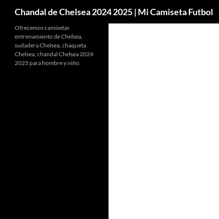
Buscar
Chandal de Chelsea 2024 2025 | Mi Camiseta Futbol
Ofrecemos camisetas
entrenamiento de Chelsea,
sudadera Chelsea, chaqueta
Chelsea, chandal Chelsea 2024
2025 para hombre y niño.