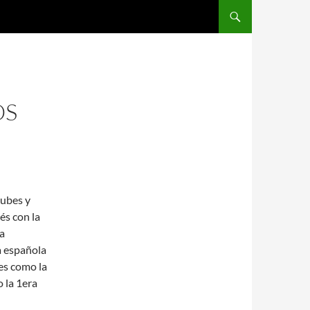
SALTAR AL CONTENIDO
OS
lubes y
és con la
a
a española
es como la
 la 1era